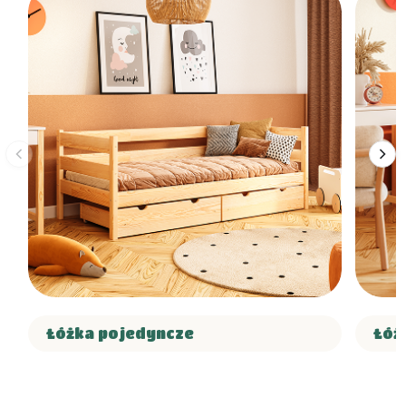
Łóżka pojedyncze
Łóż