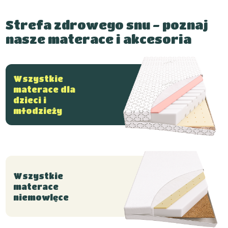
Strefa zdrowego snu - poznaj
nasze materace i akcesoria
Wszystkie
materace dla
dzieci i
młodzieży
Wszystkie
materace
niemowlęce