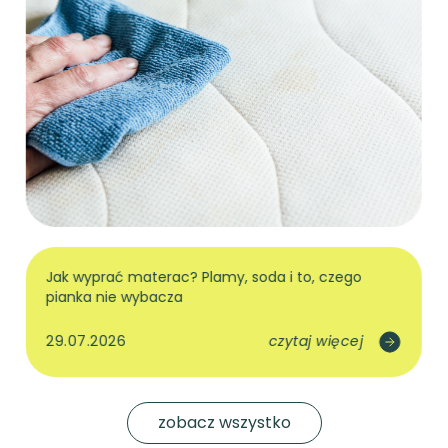
wysuwanej dostawce i 180x80 w szufladzie. Dla
młodszych dzieci rodzice najczęściej wybierają
łóżka domki
w duchu Montessori albo
łóżka z
barierkami
. Barierkę zamontujesz z prawej lub
lewej strony, a gdy przestanie być potrzebna, po
prostu ją odkręcisz.
Standardowe wymiary,
opcja na wymiar
Wszystkie modele łóżek mają standardowe
wymiary: długość od 160 do 200 cm co 10 cm,
szerokość 80 lub 90 cm. Pełną siatkę przejrzysz w
łóżkach wg rozmiaru
, a do standardowego
Jak wyprać materac? Plamy, soda i to, czego
wymiaru bez szukania dobierzesz materac i
pianka nie wybacza
pościel. Łóżko ma stanąć we wnęce i potrzebujesz
innej długości? Niestandardowe wersje
29.07.2026
czytaj więcej
wyceniamy po ustaleniu szczegółów, więc
napisz
do nas
przed zamówieniem. Przy niestandardowej
wersji dostaniesz też wizualizację 3D: zobaczysz
swoje łóżko w wybranym kolorze, zanim zapłacisz.
zobacz wszystko
Wykończenia są cztery (drewno nielakierowane,