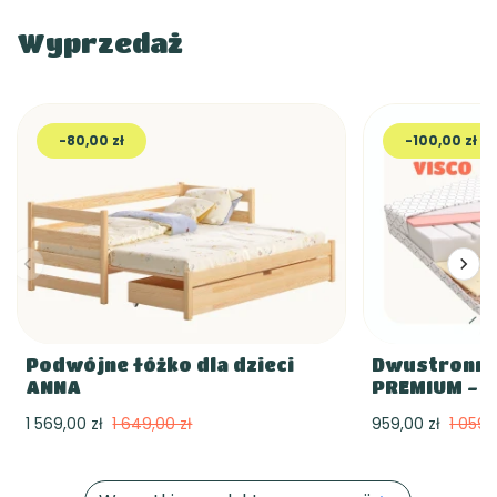
Wyprzedaż
-80,00 zł
-100,00 zł
Podwójne łóżko dla dzieci
Dwustronny
ANNA
PREMIUM - V
1 569,00 zł
1 649,00 zł
959,00 zł
1 059,