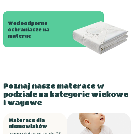
Wodoodporne
ochraniacze na
materac
Poznaj nasze materace w
podziale na kategorie wiekowe
i wagowe
Materace dla
niemowlaków