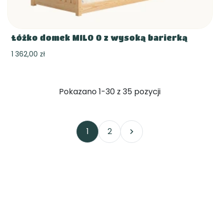
Łóżko domek MILO 0 z wysoką barierką
1 362,00 zł
Pokazano 1-30 z 35 pozycji
1
2
