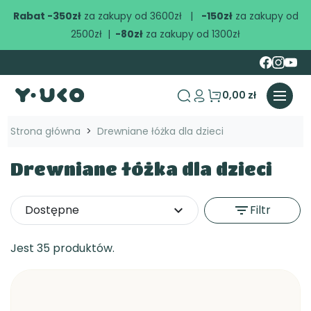
Rabat -350zł
za zakupy od 3600zł |
-150zł
za zakupy od
2500zł |
-80zł
za zakupy od 1300zł
0,00 zł
search
Strona główna
Drewniane łóżka dla dzieci
Drewniane łóżka dla dzieci
Dostępne
expand_more
filter_list
Filtr
Jest 35 produktów.