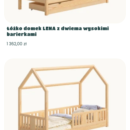
Łóżko domek LENA z dwiema wysokimi
barierkami
1 362,00 zł