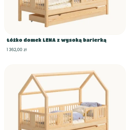
Łóżko domek LENA z wysoką barierką
1 362,00 zł