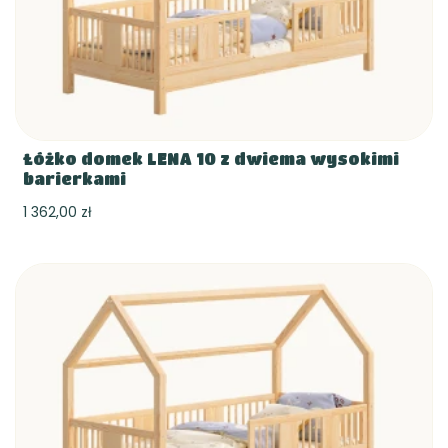
Łóżko domek LENA 10 z dwiema wysokimi
barierkami
1 362,00 zł