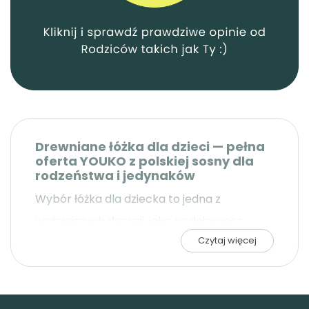
Drewniane łóżka dla dzieci — pełna
oferta YOUKO z polskiej sosny dla
rodzeństwa i jedynaków
Wybór łóżka dla dziecka to jedna z
ważniejszych decyzji, jaką podejmujesz
Czytaj więcej
urządzając pokój dziecka. W YOUKO
znajdziesz szeroki wybór drewnianych
łóżeczek dziecięcych z klejonki sosnowej