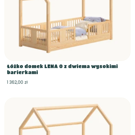
Łóżko domek LENA 0 z dwiema wysokimi
barierkami
1 362,00 zł