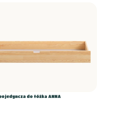
pojedyncza do łóżka ANNA