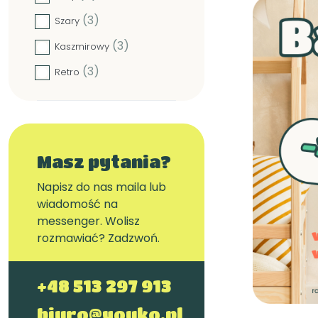
(3)
Szary
(3)
Kaszmirowy
(3)
Retro
Masz pytania?
Napisz do nas maila lub
wiadomość na
messenger. Wolisz
rozmawiać? Zadzwoń.
+48 513 297 913
biuro@youko.pl