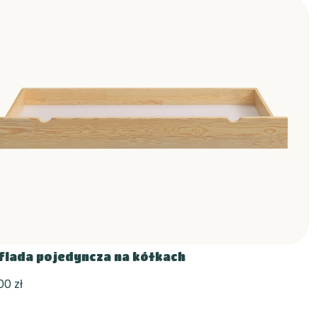
flada pojedyncza na kółkach
00 zł