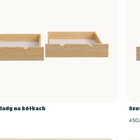
lady na kółkach
Szu
450,