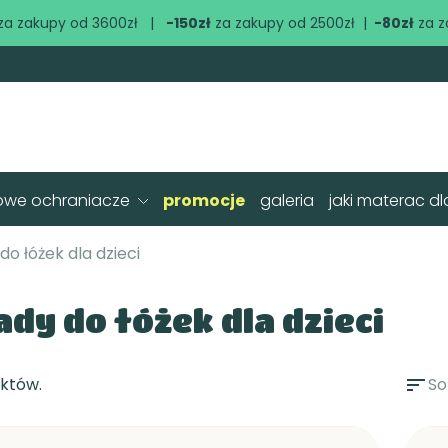
za zakupy od 3600zł |
-150zł
za zakupy od 2500zł |
-80zł
za z
owe ochraniacze
promocje
galeria
jaki materac dl
do łóżek dla dzieci
ady do łóżek dla dzieci
uktów.
sort
So