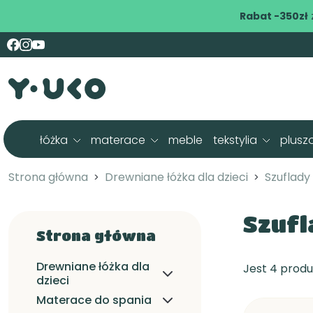
Rabat -350zł
łóżka
materace
meble
tekstylia
plusz
Strona główna
Drewniane łóżka dla dzieci
Szuflady 
Szufl
Strona główna
Drewniane łóżka dla
Jest 4 prod
dzieci
Materace do spania