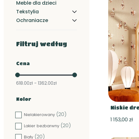
Meble dla dzieci
Tekstylia
Ochraniacze
Filtruj według
Cena
618.00zł - 1362.00zł
Kolor
Niskie dr
(20)
Nielakierowany
1 153,00 zł
(20)
Lakier bezbarwny
(20)
Biały