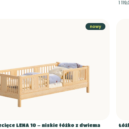
1 119
nowy
ecięce LENA 10 – niskie łóżko z dwiema
Łóż