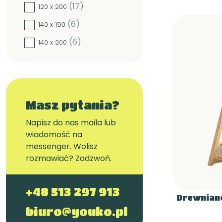
(17)
120 x 200
(6)
140 x 190
(6)
140 x 200
Masz pytania?
Napisz do nas maila lub
wiadomość na
messenger. Wolisz
rozmawiać? Zadzwoń.
+48 513 297 913
Drewniane
biuro@youko.pl