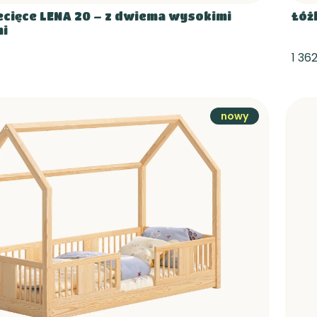
ecięce LENA 20 – z dwiema wysokimi
Łóż
mi
1 362
nowy