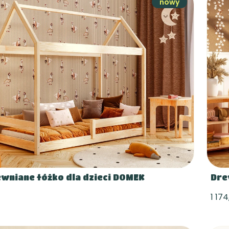
nowy
ewniane łóżko dla dzieci DOMEK
Dre
1 174