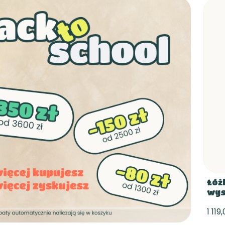
Łóż
wys
1 119