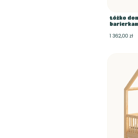
Łóżko dom
barierka
1 362,00 zł