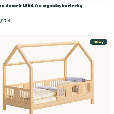
ko domek LENA 0 z wysoką barierką
,00 zł
nowy