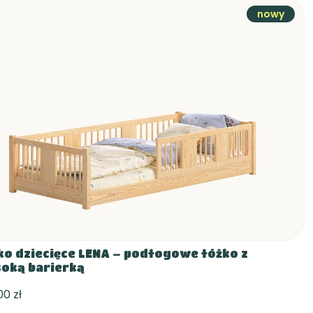
nowy
ko dziecięce LENA – podłogowe łóżko z
oką barierką
,00 zł