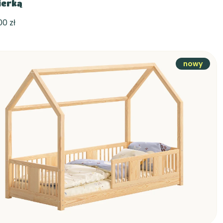
ierką
,00 zł
nowy