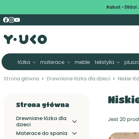
Rabat -350zł
łóżka
materace
meble
tekstylia
plusz
Strona główna
Drewniane łóżka dla dzieci
Niskie łó
Niski
Strona główna
Drewniane łóżka dla
Jest 20 prod
dzieci
Materace do spania