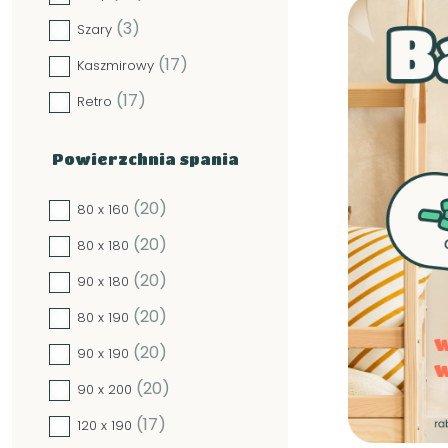
(3)
Szary
(17)
Kaszmirowy
(17)
Retro
Powierzchnia spania
(20)
80 x 160
(20)
80 x 180
(20)
90 x 180
(20)
80 x 190
(20)
90 x 190
(20)
90 x 200
(17)
120 x 190