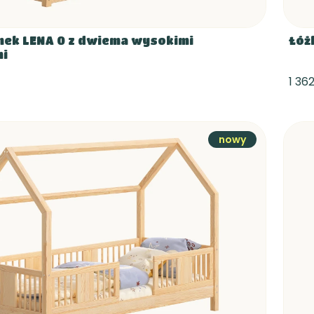
ek LENA 0 z dwiema wysokimi
Łóż
mi
1 362
nowy