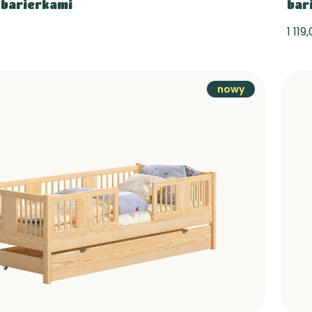
 barierkami
bar
1 119
nowy