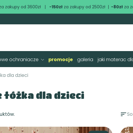
za zakupy od 3600zł |
-150zł
za zakupy od 2500zł |
-80zł
za z
owe ochraniacze
promocje
galeria
jaki materac dl
żka dla dzieci
e łóżka dla dzieci
uktów.
sort
So