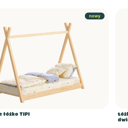
nowy
 łóżko TIPI
Łóż
dwi