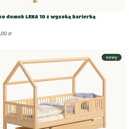
ko domek LENA 10 z wysoką barierką
,00 zł
nowy