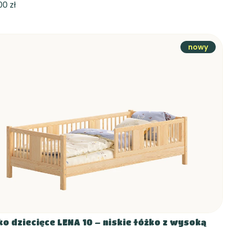
,00 zł
nowy
ko dziecięce LENA 10 – niskie łóżko z wysoką