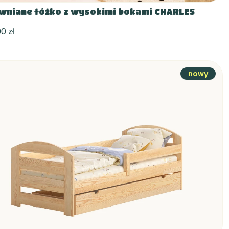
wniane łóżko z wysokimi bokami CHARLES
0 zł
nowy