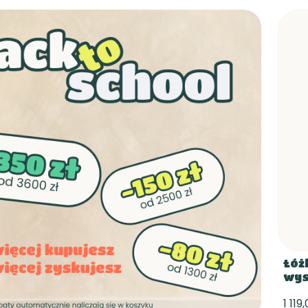
Łóż
wys
1 119