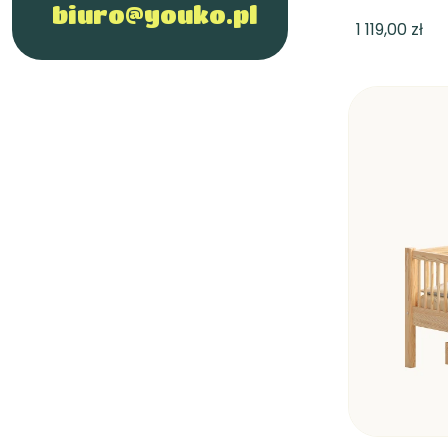
biuro@youko.pl
1 119,00 zł