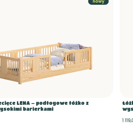
nowy
ecięce LENA – podłogowe łóżko z
Łóż
ysokimi barierkami
wys
1 119