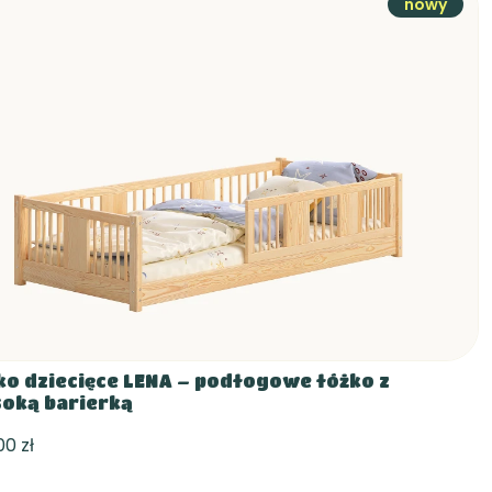
nowy
ko dziecięce LENA – podłogowe łóżko z
oką barierką
,00 zł