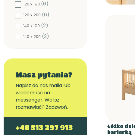
(6)
120 x 190
(6)
120 x 200
(2)
140 x 190
(2)
140 x 200
Masz pytania?
Napisz do nas maila lub
wiadomość na
messenger. Wolisz
rozmawiać? Zadzwoń.
Łóżko dzi
+48 513 297 913
barierką