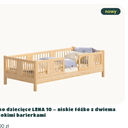
nowy
ko dziecięce LENA 10 – niskie łóżko z dwiema
okimi barierkami
,00 zł