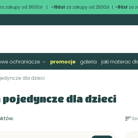
za zakupy od 3600zł |
-150zł
za zakupy od 2500zł |
-80zł
za z
owe ochraniacze
promocje
galeria
jaki materac dl
jedyncze dla dzieci
 pojedyncze dla dzieci
uktów.
sort
So