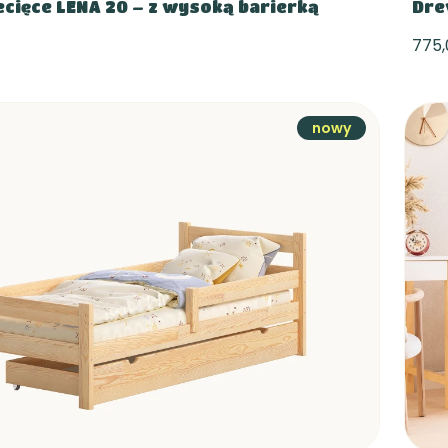
ecięce LENA 20 – z wysoką barierką
Dre
775,
nowy