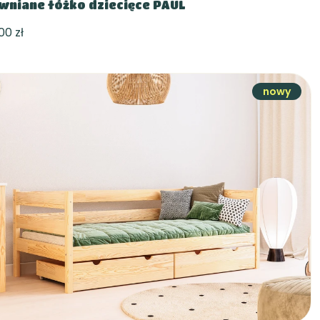
wniane łóżko dziecięce PAUL
00 zł
nowy