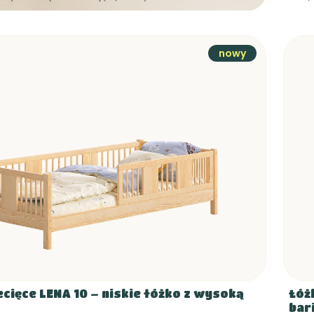
nowy
ecięce LENA 10 – niskie łóżko z wysoką
Łóż
bar