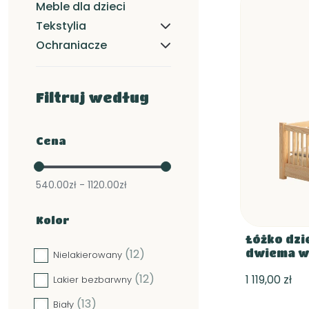
Meble dla dzieci
Tekstylia
Ochraniacze
Filtruj według
Cena
540.00zł - 1120.00zł
Kolor
Łóżko dzi
dwiema w
(12)
Nielakierowany
(12)
1 119,00 zł
Lakier bezbarwny
(13)
Biały