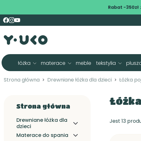
Rabat -350zł
łóżka
materace
meble
tekstylia
plusz
Strona główna
Drewniane łóżka dla dzieci
Łóżka po
Łóżka
Strona główna
Drewniane łóżka dla
Jest 13 prod
dzieci
Materace do spania