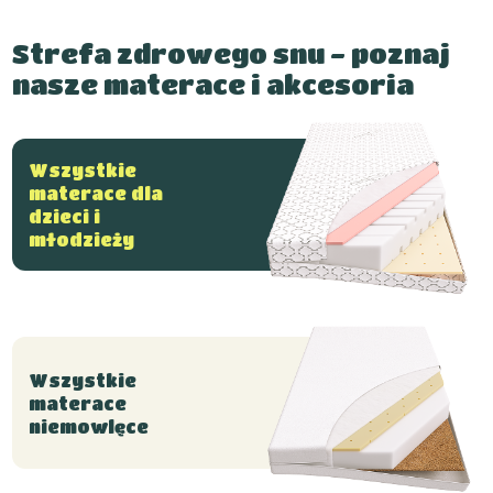
Strefa zdrowego snu - poznaj
nasze materace i akcesoria
Wszystkie
materace dla
dzieci i
młodzieży
Wszystkie
materace
niemowlęce