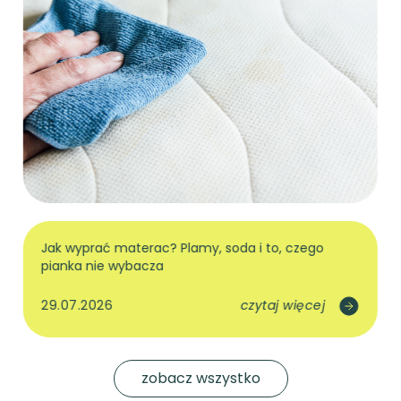
wysuwanej dostawce i 180x80 w szufladzie. Dla
młodszych dzieci rodzice najczęściej wybierają
łóżka domki
w duchu Montessori albo
łóżka z
barierkami
. Barierkę zamontujesz z prawej lub
lewej strony, a gdy przestanie być potrzebna, po
prostu ją odkręcisz.
Standardowe wymiary,
opcja na wymiar
Wszystkie modele łóżek mają standardowe
wymiary: długość od 160 do 200 cm co 10 cm,
szerokość 80 lub 90 cm. Pełną siatkę przejrzysz w
łóżkach wg rozmiaru
, a do standardowego
Jak wyprać materac? Plamy, soda i to, czego
wymiaru bez szukania dobierzesz materac i
pianka nie wybacza
pościel. Łóżko ma stanąć we wnęce i potrzebujesz
innej długości? Niestandardowe wersje
29.07.2026
czytaj więcej
wyceniamy po ustaleniu szczegółów, więc
napisz
do nas
przed zamówieniem. Przy niestandardowej
wersji dostaniesz też wizualizację 3D: zobaczysz
swoje łóżko w wybranym kolorze, zanim zapłacisz.
zobacz wszystko
Wykończenia są cztery (drewno nielakierowane,