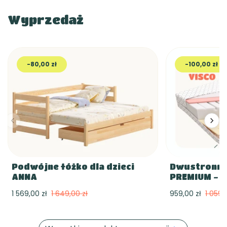
Wyprzedaż
-80,00 zł
-100,00 zł
Podwójne łóżko dla dzieci
Dwustronny
ANNA
PREMIUM - V
1 569,00 zł
1 649,00 zł
959,00 zł
1 059,