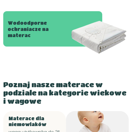
Wodoodporne
ochraniacze na
materac
Poznaj nasze materace w
podziale na kategorie wiekowe
i wagowe
Materace dla
niemowlaków