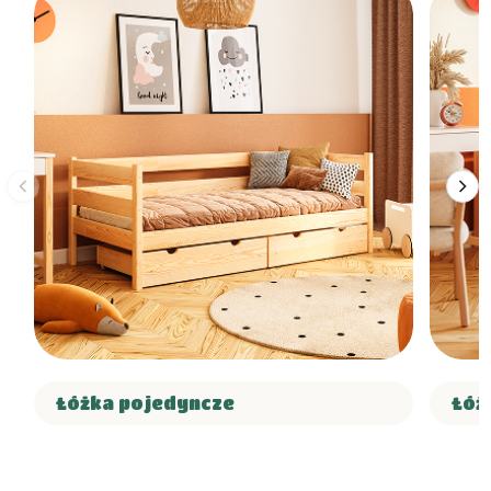
Łóżka pojedyncze
Łóż