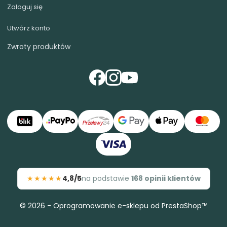
Zaloguj się
Uczciwie: materacy sprężynowych,
kieszeniowych ani kokosowych nie
Utwórz konto
produkujemy. Jeśli szukasz właśnie takiego,
Zwroty produktów
u nas go nie znajdziesz — w zamian
dostajesz pianki, których parametry
(gęstość, twardość w kPa, limit wagi)
opisujemy liczbami przy każdym produkcie.
★★★★★
4,8/5
na podstawie
168 opinii klientów
© 2026 - Oprogramowanie e-sklepu od PrestaShop™