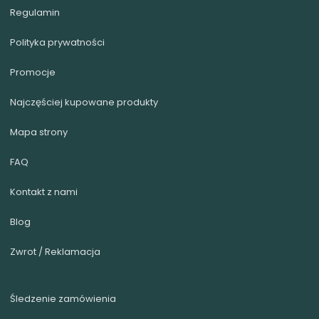
przygotowaliśmy krótki przewodnik:
Regulamin
materace dla młodzieży
.
Polityka prywatności
Jakie materace produkujemy?
Promocje
Specjalizujemy się w materacach
piankowych: jednowarstwowych (linia
Najczęściej kupowane produkty
BASIC — do dostawek i szuflad z funkcją
Mapa strony
spania), warstwowych z lateksem albo
FAQ
pianką visco (STANDARD do 35 kg i
WYSOKOELASTYCZNA do 60 kg) oraz w
Kontakt z nami
dwustronnym PREMIUM z rdzeniem
Blog
ryflowanym strefowo, który wytrzymuje 120
Zwrot / Reklamacja
kg. Limity nośności podajemy dla snu około
10 godzin na dobę przez 4-5 lat
Śledzenie zamówienia
użytkowania.