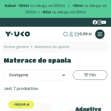
Rabat -350zł
za zakupy od 3600zł |
-150zł
za zakupy od
2500zł |
-80zł
za zakupy od 1300zł
0,00 zł
search
Strona główna
Materace do spania
Materace do spania
Dostępne
expand_more
filter_list
Filtr
Jest 7 produktów.
-100,00 zł