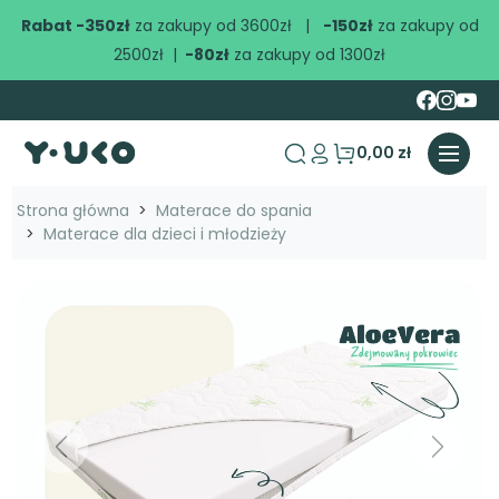
Rabat -350zł
za zakupy od 3600zł |
-150zł
za zakupy od
2500zł |
-80zł
za zakupy od 1300zł
0,00 zł
search
Strona główna
Materace do spania
Materace dla dzieci i młodzieży
Previous
Next