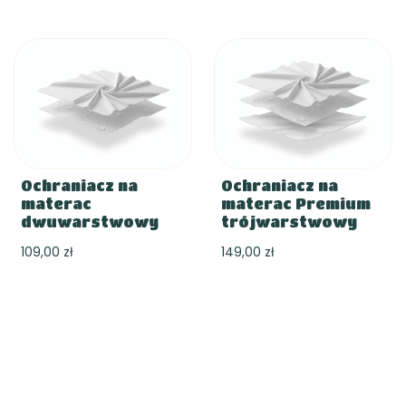
zamiast wymiany „na większy\" wystarczy przejść o
linię wyżej przy okazji zmiany łózka na dłuższe.
Ochraniacz na
Ochraniacz na
materac
materac Premium
dwuwarstwowy
trójwarstwowy
109,00 zł
149,00 zł