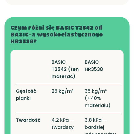
Czym różni się BASIC T2542 od
BASIC-a wysokoelastycznego
HR3538?
BASIC
BASIC
T2542 (ten
HR3538
materac)
Gęstość
25 kg/m³
35 kg/m³
pianki
(+40%
materiału)
Twardość
4,2 kPa —
3,8 kPa —
twardszy
bardziej