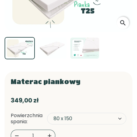
search
Materac piankowy
349,00 zł
Powierzchnia
spania:

