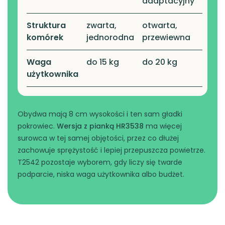
adaptacyjny
Struktura
zwarta,
otwarta,
komórek
jednorodna
przewiewna
Waga
do 15 kg
do 20 kg
użytkownika
Obydwa mają 8 cm wysokości i ten sam gładki
pokrowiec.
Wersja z pianką HR3538
ma więcej
surowca w tej samej objętości, przez co dłużej
zachowuje sprężystość i lepiej przepuszcza powietrze.
T2542 pozostaje wyborem, gdy liczy się twarde
podparcie, niska waga użytkownika albo budżet.