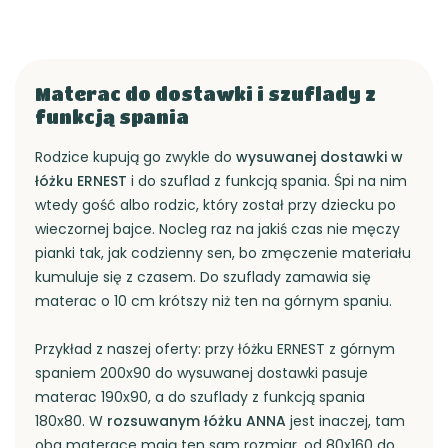
Materac do dostawki i szuflady z
funkcją spania
Rodzice kupują go zwykle do
wysuwanej dostawki w
łóżku ERNEST
i do szuflad z funkcją spania. Śpi na nim
wtedy gość albo rodzic, który został przy dziecku po
wieczornej bajce. Nocleg raz na jakiś czas nie męczy
pianki tak, jak codzienny sen, bo zmęczenie materiału
kumuluje się z czasem. Do szuflady zamawia się
materac o 10 cm krótszy niż ten na górnym spaniu.
Przykład z naszej oferty: przy łóżku ERNEST z górnym
spaniem 200x90 do wysuwanej dostawki pasuje
materac 190x90, a do szuflady z funkcją spania
180x80. W
rozsuwanym łóżku ANNA
jest inaczej, tam
oba materace mają ten sam rozmiar, od 80x160 do