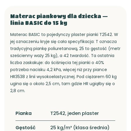
Materac piankowy dla dziecka —
linia BASIC do 15 kg
Materac BASIC to pojedynczy plaster pianki T2542. W
jej oznaczeniu kryje się cała specyfikacja: T oznacza
tradycyjną piankę poliuretanową, 25 to gęstość (metr
sześcienny waży 25 kg), a 42 twardość. Ta ostatnia
liczba zaskakuje: do ściśnięcia tej pianki o 40%
potrzeba nacisku 4,2 kPa, więcej niż przy piance
HR3538 z linii wysokoelastycznej. Pod ciężarem 60 kg
ugina się o około 2,5 cm, tam gdzie HR ugiąłby się o
2,8 cm.
Pianka
T2542, jeden plaster
Gęstość
25 kg/m³ (klasa średnia)