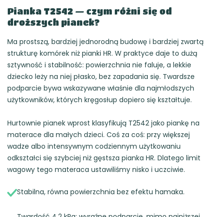
Pianka T2542 — czym różni się od
droższych pianek?
Ma prostszą, bardziej jednorodną budowę i bardziej zwartą
strukturę komórek niż pianki HR. W praktyce daje to dużą
sztywność i stabilność: powierzchnia nie faluje, a lekkie
dziecko leży na niej płasko, bez zapadania się. Twardsze
podparcie bywa wskazywane właśnie dla najmłodszych
użytkowników, których kręgosłup dopiero się kształtuje.
Hurtownie pianek wprost klasyfikują T2542 jako piankę na
materace dla małych dzieci. Coś za coś: przy większej
wadze albo intensywnym codziennym użytkowaniu
odkształci się szybciej niż gęstsza pianka HR. Dlatego limit
wagowy tego materaca ustawiliśmy nisko i uczciwie.
Stabilna, równa powierzchnia bez efektu hamaka.
Twardość 4,2 kPa: wyraźne podparcie, mimo najniższej