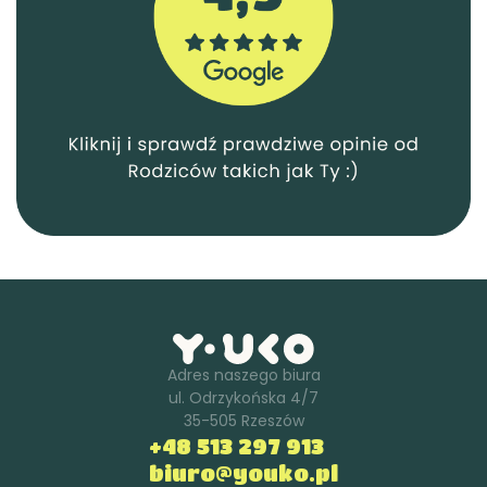
Adres naszego biura
ul. Odrzykońska 4/7
35-505 Rzeszów
+48 513 297 913
biuro@youko.pl