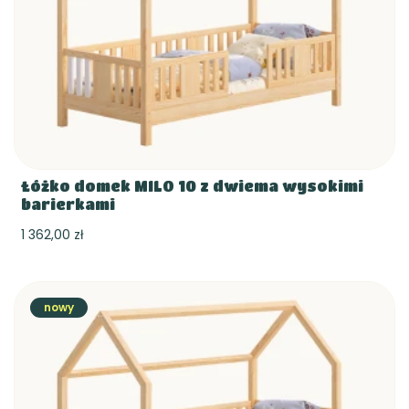
Łóżko domek MILO 10 z dwiema wysokimi
barierkami
1 362,00 zł
nowy