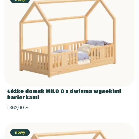
Łóżko domek MILO 0 z dwiema wysokimi
barierkami
1 362,00 zł
nowy