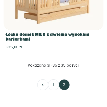
Łóżko domek MILO z dwiema wysokimi
barierkami
1 362,00 zł
Pokazano 31-35 z 35 pozycji
1
2
