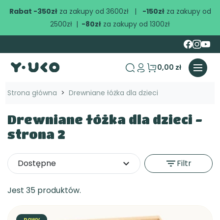
Rabat -350zł
za zakupy od 3600zł |
-150zł
za zakupy od
2500zł |
-80zł
za zakupy od 1300zł
0,00 zł
search
Strona główna
Drewniane łóżka dla dzieci
Drewniane łóżka dla dzieci -
strona 2
Dostępne
expand_more
filter_list
Filtr
Jest 35 produktów.
nowy