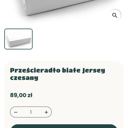
search
Prześcieradło białe Jersey
czesany
89,00 zł

