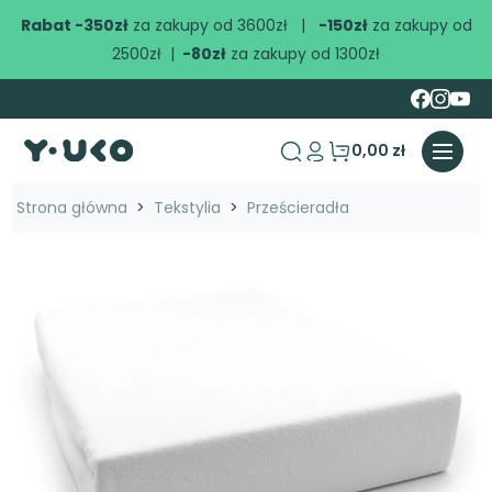
Rabat -350zł
za zakupy od 3600zł |
-150zł
za zakupy od
2500zł |
-80zł
za zakupy od 1300zł
0,00 zł
search
Strona główna
Tekstylia
Prześcieradła