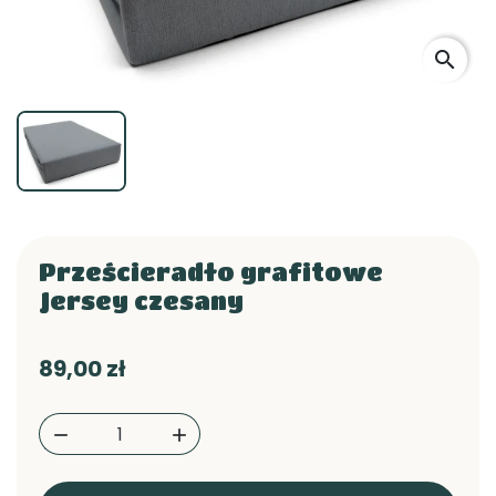
search
Prześcieradło grafitowe
Jersey czesany
89,00 zł

