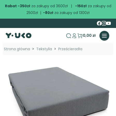
Rabat -350zł
za zakupy od 3600zł |
-150zł
za zakupy od
2500zł |
-80zł
za zakupy od 1300zł
0,00 zł
search
Strona główna
Tekstylia
Prześcieradła