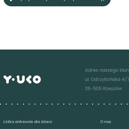
Adres naszego biur
ul. Odrzykońska 4/
35-505 Rzeszów
Łóżka antresole dla dzieci
O nas