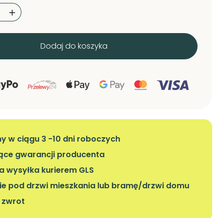

Dodaj do koszyka
 w ciągu 3 -10 dni roboczych
iące gwarancji producenta
 wysyłka kurierem GLS
ie pod drzwi mieszkania lub bramę/drzwi domu
a zwrot