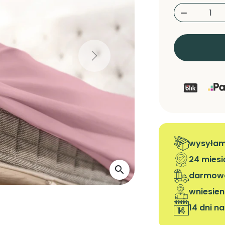

Next
wysyłamy
24 mies
search
darmowa
wniesien
14 dni n