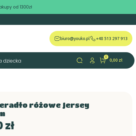
akupy od 1300zł
biuro@youko.pl
+48 513 297 913
0
a dziecka
0,00 zł
search
ieradło różowe Jersey
um
 zł