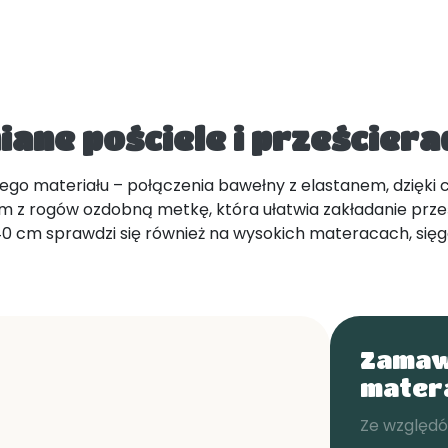
iane pościele i prześcier
bego materiału – połączenia bawełny z elastanem, dzięki
m z rogów ozdobną metkę, która ułatwia zakładanie prze
ą 40 cm sprawdzi się również na wysokich materacach, si
Zamaw
mater
Ze względó