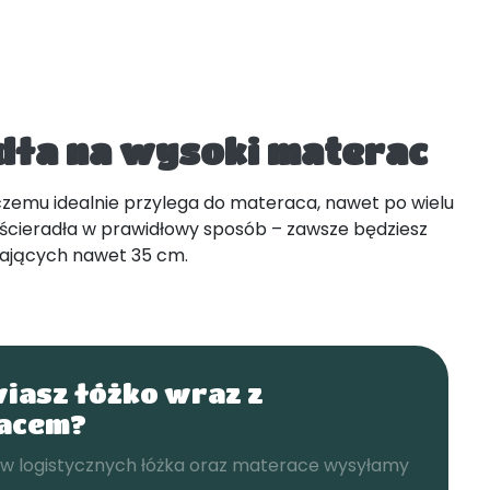
adła na wysoki materac
 czemu idealnie przylega do materaca, nawet po wielu
ścieradła w prawidłowy sposób – zawsze będziesz
ęgających nawet 35 cm.
iasz łóżko wraz z
acem?
w logistycznych łóżka oraz materace wysyłamy