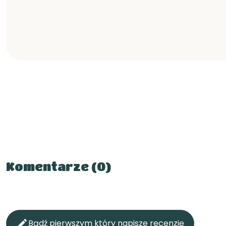
Komentarze (0)

Bądź pierwszym który napisze recenzję