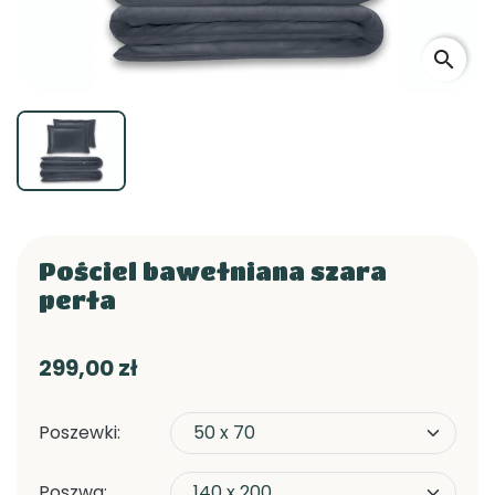
search
Pościel bawełniana szara
perła
299,00 zł
Poszewki:
Poszwa: