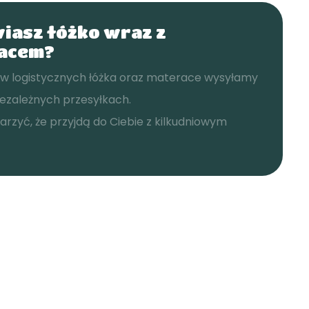
iasz łóżko wraz z
acem?
w logistycznych łóżka oraz materace wysyłamy
ezależnych przesyłkach.
arzyć, że przyjdą do Ciebie z kilkudniowym