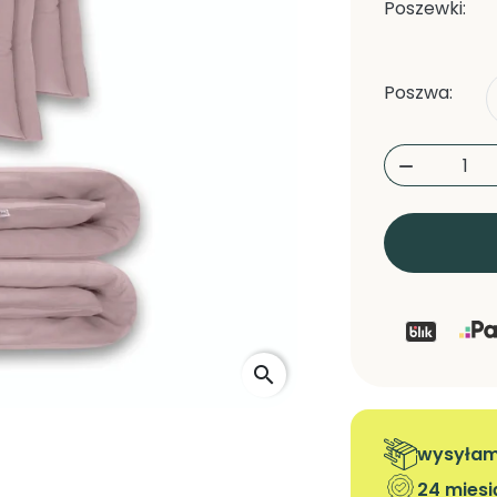
Poszewki:
Poszwa:

search
wysyłamy
24 mies