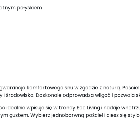
ikatnym połyskiem
to gwarancja komfortowego snu w zgodzie z naturą. Pości
óry i środowiska. Doskonale odprowadza wilgoć i pozwala
co idealnie wpisuje się w trendy Eco Living i nadaje wnęt
nym gustem. Wybierz jednobarwną pościel i ciesz się st