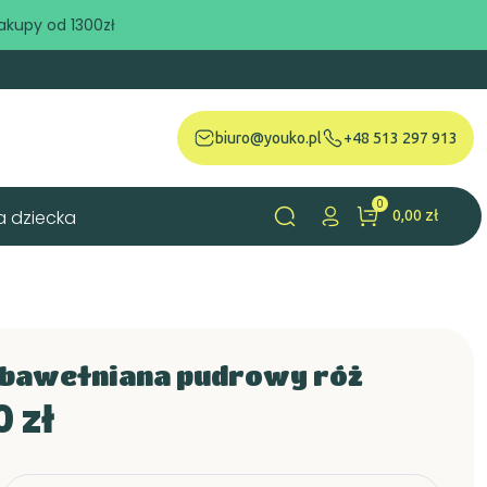
akupy od 1300zł
biuro@youko.pl
+48 513 297 913
0
a dziecka
0,00 zł
search
l bawełniana pudrowy róż
 zł