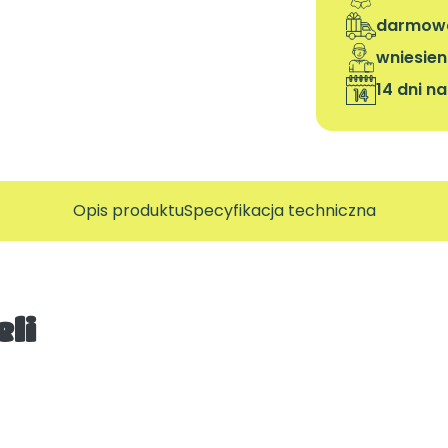
darmowa
wniesien
14 dni n
Opis produktu
Specyfikacja techniczna
li