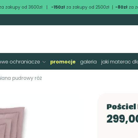
za zakupy od 3600zł |
-150zł
za zakupy od 2500zł |
-80zł
za z
owe ochraniacze
promocje
galeria
jaki materac dl
niana pudrowy róż
Poście
299,00