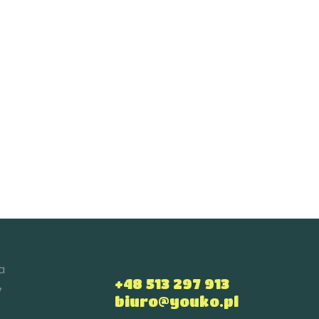
a
+48 513 297 913
7
biuro@youko.pl