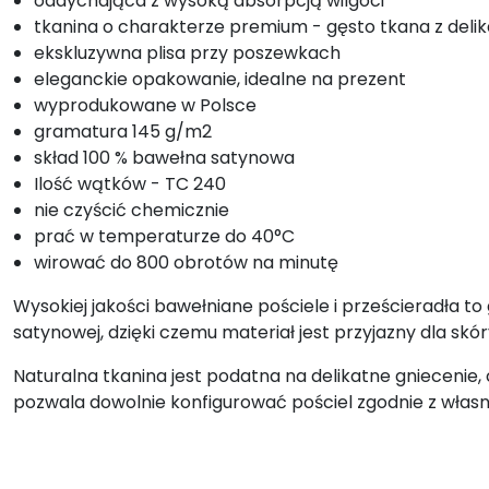
oddychająca z wysoką absorpcją wilgoci
tkanina o charakterze premium - gęsto tkana z del
ekskluzywna plisa przy poszewkach
eleganckie opakowanie, idealne na prezent
wyprodukowane w Polsce
gramatura 145 g/m2
skład 100 % bawełna satynowa
Ilość wątków - TC 240
nie czyścić chemicznie
prać w temperaturze do 40°C
wirować do 800 obrotów na minutę
Wysokiej jakości bawełniane pościele i prześcieradła 
satynowej, dzięki czemu materiał jest przyjazny dla sk
Naturalna tkanina jest podatna na delikatne gniecenie, 
pozwala dowolnie konfigurować pościel zgodnie z włas