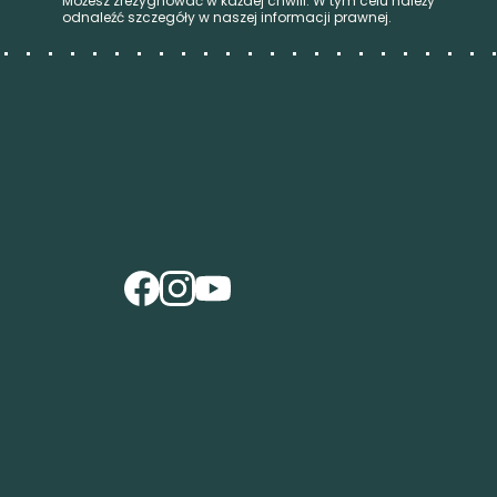
Możesz zrezygnować w każdej chwili. W tym celu należy
odnaleźć szczegóły w naszej informacji prawnej.