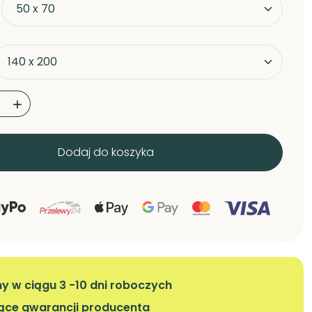

Dodaj do koszyka
 w ciągu 3 -10 dni roboczych
iące gwarancji producenta