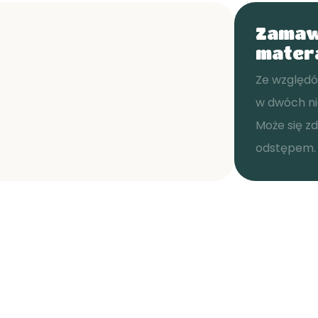
Zamaw
mater
Ze względó
w dwóch ni
Może się zd
odstępem.