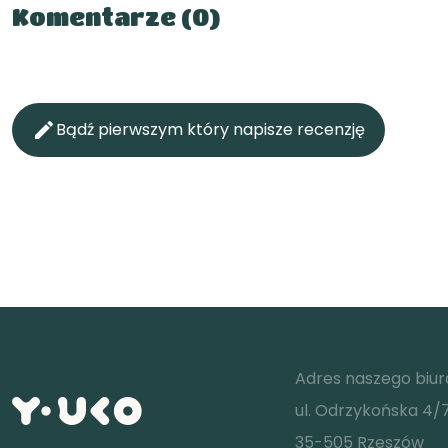
Komentarze (0)

Bądź pierwszym który napisze recenzję
Adres naszego biur
ul. Odrzykońska 4/
35-505 Rzeszów