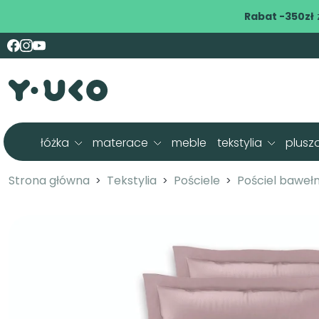
Rabat -350zł
łóżka
materace
meble
tekstylia
plusz
Strona główna
Tekstylia
Pościele
Pościel baweł