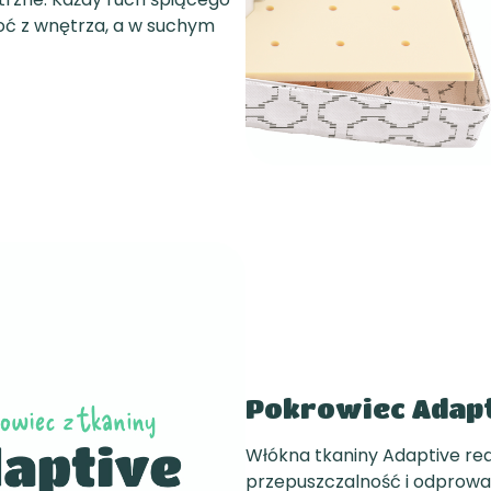
oć z wnętrza, a w suchym
Pokrowiec Adap
Włókna tkaniny Adaptive reag
przepuszczalność i odprowad