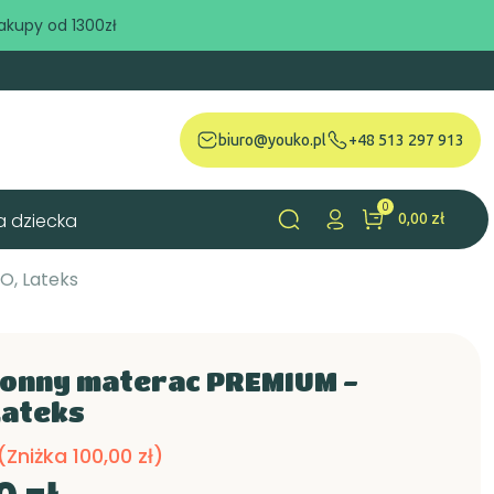
akupy od 1300zł
biuro@youko.pl
+48 513 297 913
0
a dziecka
0,00 zł
search
O, Lateks
onny materac PREMIUM -
Lateks
(Zniżka 100,00 zł)