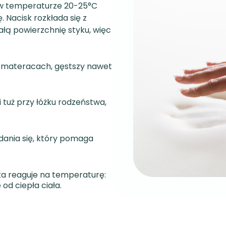
: w temperaturze 20-25°C
 Nacisk rozkłada się z
ałą powierzchnię styku, więc
h materacach, gęstszy nawet
 tuż przy łóżku rodzeństwa,
adania się, który pomaga
nka reaguje na temperaturę:
 od ciepła ciała.