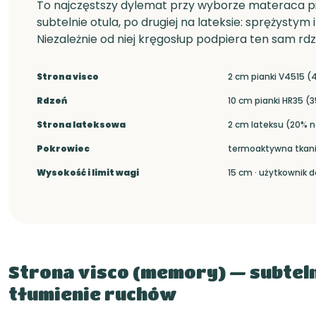
To najczęstszy dylemat przy wyborze materaca pian
subtelnie otula, po drugiej na lateksie: sprężystym
Niezależnie od niej kręgosłup podpiera ten sam rdz
Strona visco
2 cm pianki V4515 (
Rdzeń
10 cm pianki HR35 (3
Strona lateksowa
2 cm lateksu (20% 
Pokrowiec
termoaktywna tkan
Wysokość i limit wagi
15 cm · użytkownik d
Strona visco (memory) — subteln
tłumienie ruchów