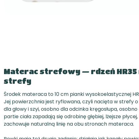
Materac strefowy — rdzeń HR35
strefy
Środek materaca to 10 cm pianki wysokoelastycznej H
Jej powierzchnia jest ryflowana, czyli nacięta w strefy 
dla głowy i szyi, osobno dla odcinka kręgosłupa, osobno 
partie ciała zapadają się odrobinę głębiej, lżejsze płyce
zachowuje naturalną linię na obu stronach materaca.
Rowki mają też drugie zadanie: działają jak kanały powi