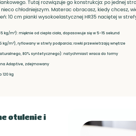
kowego. Tutaj rozwiązuje go konstrukcja: po jednej stro
 i nieco chłodniejszym. Materac obracasz, kiedy chcesz, wi
eń: 10 cm pianki wysokoelastycznej HR35 naciętej w stref
45 kg/m³): mięknie od ciepła ciała, dopasowuje się w 5-15 sekund
5 kg/m³), ryflowany w strefy podparcia; rowki przewietrzają wnętrze
naturalnego, 80% syntetycznego): natychmiast wraca do formy
ina Adaptive, zdejmowany
o 120 kg
e otulenie i