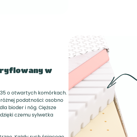
 ryflowany w
R35 o otwartych komórkach.
o różnej podatności: osobno
dla bioder i nóg. Cięższe
j, dzięki czemu sylwetka
etrzne. Każdy ruch śpiącego