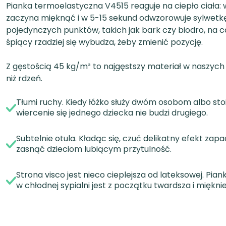
Pianka termoelastyczna V4515 reaguje na ciepło ciała
zaczyna mięknąć i w 5-15 sekund odwzorowuje sylwetkę.
pojedynczych punktów, takich jak bark czy biodro, na c
śpiący rzadziej się wybudza, żeby zmienić pozycję.
Z gęstością 45 kg/m³ to najgęstszy materiał w naszyc
niż rdzeń.
Tłumi ruchy. Kiedy łóżko służy dwóm osobom albo stoi
wiercenie się jednego dziecka nie budzi drugiego.
Subtelnie otula. Kładąc się, czuć delikatny efekt zap
zasnąć dzieciom lubiącym przytulność.
Strona visco jest nieco cieplejsza od lateksowej. Pia
w chłodnej sypialni jest z początku twardsza i mięknie