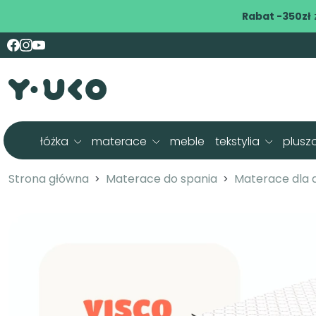
Rabat -350zł
łóżka
materace
meble
tekstylia
plusz
Strona główna
Materace do spania
Materace dla d