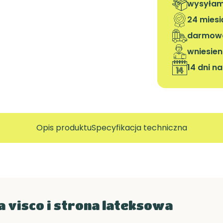
wysyłamy
24 mies
darmowa
wniesien
14 dni n
Opis produktu
Specyfikacja techniczna
 visco i strona lateksowa