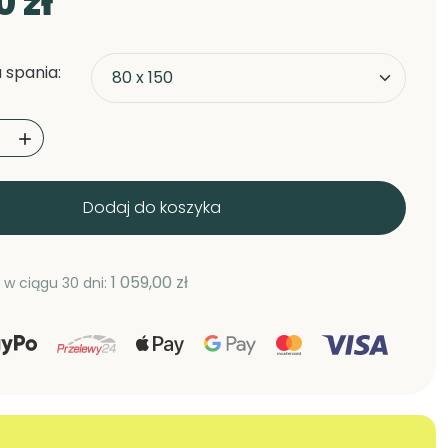
0 zł
 spania:

Dodaj do koszyka
1 059,00 zł
 w ciągu 30 dni: