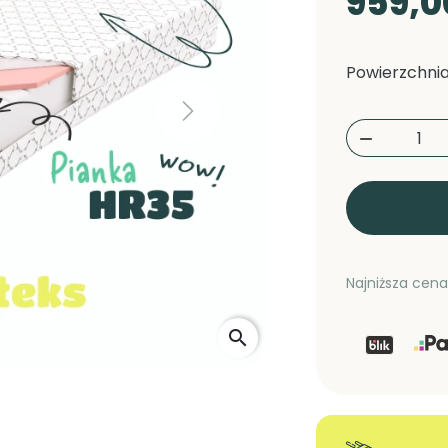
959,0
Powierzchnia
Next

Najniższa cena
search