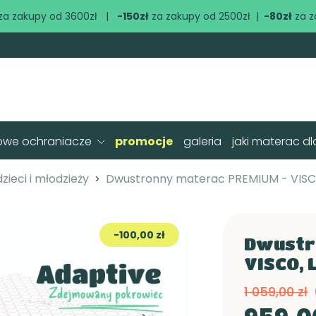
za zakupy od 3600zł |
-150zł
za zakupy od 2500zł |
-80zł
za z
owe ochraniacze
promocje
galeria
jaki materac dl
zieci i młodzieży
Dwustronny materac PREMIUM - VISC
-100,00 zł
Dwustr
VISCO, 
1 059,00 zł