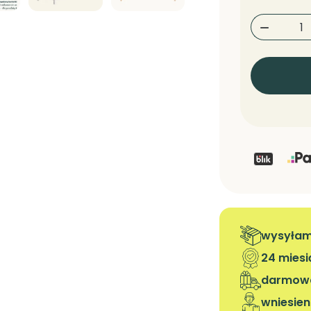

wysyłamy
24 mies
darmowa
wniesien