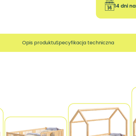
14 dni n
Opis produktu
Specyfikacja techniczna