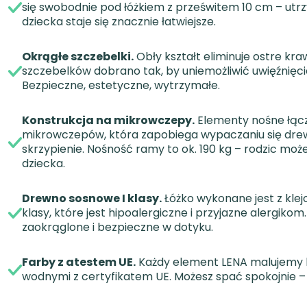
się swobodnie pod łóżkiem z prześwitem 10 cm – utr
dziecka staje się znacznie łatwiejsze.
Okrągłe szczebelki.
Obły kształt eliminuje ostre kra
szczebelków dobrano tak, by uniemożliwić uwięźnięcie
Bezpieczne, estetyczne, wytrzymałe.
Konstrukcja na mikrowczepy.
Elementy nośne łąc
mikrowczepów, która zapobiega wypaczaniu się drew
skrzypienie. Nośność ramy to ok. 190 kg – rodzic mo
dziecka.
Drewno sosnowe I klasy.
Łóżko wykonane jest z kle
klasy, które jest hipoalergiczne i przyjazne alergiko
zaokrąglone i bezpieczne w dotyku.
Farby z atestem UE.
Każdy element LENA malujemy 
wodnymi z certyfikatem UE. Możesz spać spokojnie – 