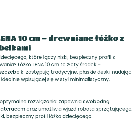
LENA 10 cm – drewniane łóżko z
belkami
iecięcego, które łączy niski, bezpieczny profil z
ania? Łóżko LENA 10 cm to złoty środek –
szczebelki
zastępują tradycyjne, płaskie deski, nadając
 idealnie wpisującej się w styl minimalistyczny,
 optymalne rozwiązanie: zapewnia
swobodną
 materacem
oraz umożliwia wjazd robota sprzątającego,
i, bezpieczny profil łóżka dziecięcego.