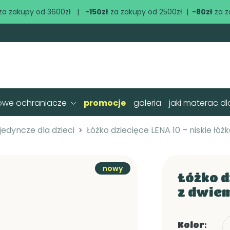
za zakupy od 3600zł |
-150zł
za zakupy od 2500zł |
-80zł
za z
owe ochraniacze
promocje
galeria
jaki materac dl
jedyncze dla dzieci
Łóżko dziecięce LENA 10 – niskie łó
nowy
Łóżko d
z dwie
Kolor: