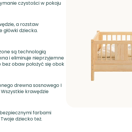
zymanie czystości w pokoju
wędzie, a rozstaw
 główki dziecka.
zone są technologią
na i eliminuje nieprzyjemne
że bez obaw położyć się obok
jonego drewna sosnowego I
m. Wszystkie krawędzie
bezpiecznymi farbami
Twoje dziecko też.