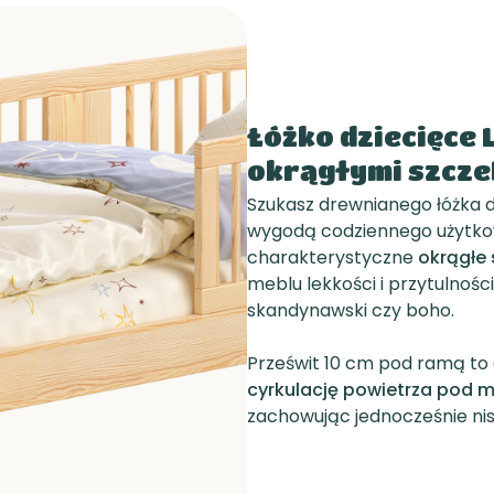
Łóżko dziecięce 
okrągłymi szcze
Szukasz drewnianego łóżka dz
wygodą codziennego użytkow
charakterystyczne
okrągłe 
meblu lekkości i przytulności
skandynawski czy boho.
Prześwit 10 cm pod ramą to
cyrkulację powietrza pod
zachowując jednocześnie nisk