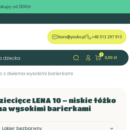
akupy od 1300zł
biuro@youko.pl
+48 513 297 913
0
a dziecka
0,00 zł
search
żko z dwiema wysokimi barierkami
ziecięce LENA 10 – niskie łóżko
ma wysokimi barierkami