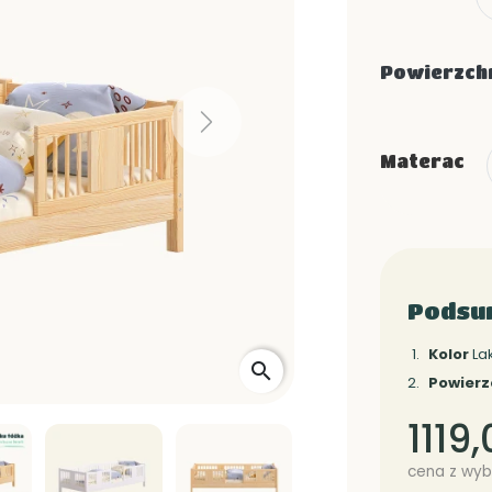
Powierzchn
Next
Materac
Podsu
Kolor
La
search
Powierz
1119,
cena z wyb