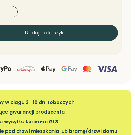

Dodaj do koszyka
 w ciągu 3 -10 dni roboczych
iące gwarancji producenta
 wysyłka kurierem GLS
ie pod drzwi mieszkania lub bramę/drzwi domu